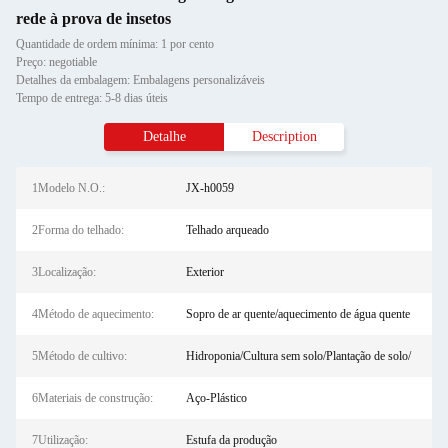
rede à prova de insetos
Quantidade de ordem mínima: 1 por cento
Preço: negotiable
Detalhes da embalagem: Embalagens personalizáveis
Tempo de entrega: 5-8 dias úteis
Detalhe
Description
1Modelo N.O.:
JX-h0059
2Forma do telhado:
Telhado arqueado
3Localização:
Exterior
4Método de aquecimento:
Sopro de ar quente/aquecimento de água quente
5Método de cultivo:
Hidroponia/Cultura sem solo/Plantação de solo/
6Materiais de construção:
Aço-Plástico
7Utilização:
Estufa da produção