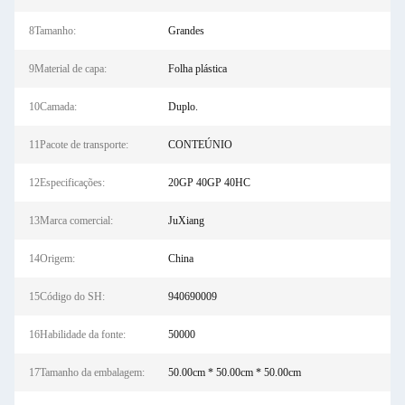
8Tamanho:
Grandes
9Material de capa:
Folha plástica
10Camada:
Duplo.
11Pacote de transporte:
CONTEÚNIO
12Especificações:
20GP 40GP 40HC
13Marca comercial:
JuXiang
14Origem:
China
15Código do SH:
940690009
16Habilidade da fonte:
50000
17Tamanho da embalagem:
50.00cm * 50.00cm * 50.00cm