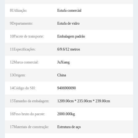
8Utilização:
Estufa comercial
9Departamento:
Estufa de vidro
10Pacote de transporte:
Embalagem padrão
11Especificações:
6/9.6/12 metros
12Marca comercial:
JuXiang
13Origem:
China
14Código do SH:
9406900090
15Tamanho da embalagem:
1209.00cm * 235.00cm * 239.00cm
16Peso bruto do pacote:
2000.000kg
17Materiais de construção:
Estrutura de aço