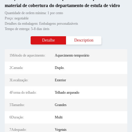
material de cobertura do departamento de estufa de vidro
Quantidade de ordem mínima: 1 por cento
Preço: negotiable
Detalhes da embalagem: Embalagens personalizáveis
Tempo de entrega: 5-8 dias úteis
Detalhe
Description
1Método de aquecimento:
Aquecimento temporário
2Camada:
Duplo.
3Localização:
Exterior
4Forma do telhado:
Telhado arqueado
5Tamanho:
Grandes
6Duração:
Multi
7Adequado:
Vegetais