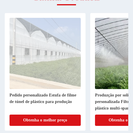
Pedido personalizado Estufa de filme
Produzção por solici
de túnel de plástico para produção
personalizada Filtro 
plástico multi-span p
agrícolas
Obtenha o melhor preço
Obtenha o me