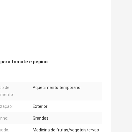
 para tomate e pepino
do de
Aquecimento temporário
imento:
ização:
Exterior
nho:
Grandes
uado:
Medicina de frutas/vegetais/ervas