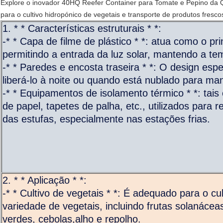
Explore o inovador 40HQ Reefer Container para Tomate e Pepino da Qi
para o cultivo hidropónico de vegetais e transporte de produtos fresc
1. * * Características estruturais * *:
-* * Capa de filme de plástico * *: atua como o pri
permitindo a entrada da luz solar, mantendo a tem
-* * Paredes e encosta traseira * *: O design es
liberá-lo à noite ou quando está nublado para ma
-* * Equipamentos de isolamento térmico * *: tais
de papel, tapetes de palha, etc., utilizados para r
das estufas, especialmente nas estações frias.
2. * * Aplicação * *:
-* * Cultivo de vegetais * *: É adequado para o c
variedade de vegetais, incluindo frutas solanáceas
verdes, cebolas,alho e repolho.