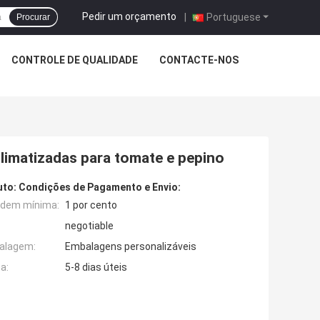
Pedir um orçamento
|
Portuguese
Procurar
CONTROLE DE QUALIDADE
CONTACTE-NOS
limatizadas para tomate e pepino
uto:
Condições de Pagamento e Envio:
rdem mínima:
1 por cento
negotiable
alagem:
Embalagens personalizáveis
a:
5-8 dias úteis