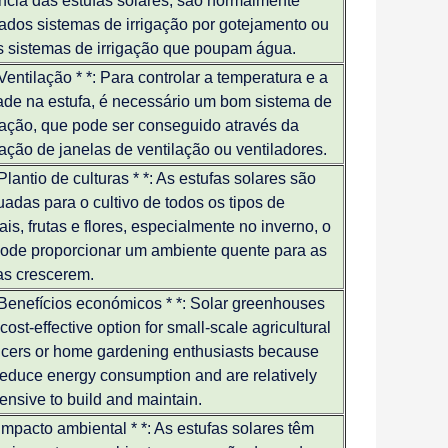
ência das estufas solares, são normalmente
lados sistemas de irrigação por gotejamento ou
s sistemas de irrigação que poupam água.
* Ventilação * *: Para controlar a temperatura e a
de na estufa, é necessário um bom sistema de
lação, que pode ser conseguido através da
lação de janelas de ventilação ou ventiladores.
 Plantio de culturas * *: As estufas solares são
adas para o cultivo de todos os tipos de
ais, frutas e flores, especialmente no inverno, o
ode proporcionar um ambiente quente para as
as crescerem.
* Benefícios económicos * *: Solar greenhouses
cost-effective option for small-scale agricultural
cers or home gardening enthusiasts because
reduce energy consumption and are relatively
ensive to build and maintain.
* Impacto ambiental * *: As estufas solares têm