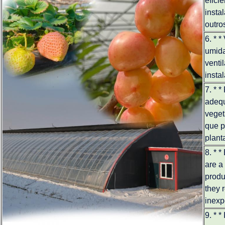
efici
insta
outro
6. * 
umida
venti
insta
7. * *
adequ
veget
que p
plant
8. * 
are a 
produ
they 
inexp
9. * 