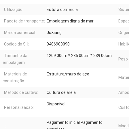
Utilização:
Estufa comercial
Siste
Pacote de transporte:
Embalagem digna do mar
Espec
Marca comercial:
JuXiang
Orige
Código do SH:
9406900090
Habil
Tamanho da
1209.00cm * 235.00cm * 239.00cm
Peso 
embalagem:
Materiais de
Estrutura/muro de aço
Mater
construção:
Método de cultivo:
Cultura de areia
Amos
Disponível
Personalização:
Custo
Pagamento inicial Pagamento
:
Moed