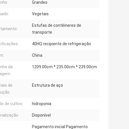
nho:
Grandes
uado:
Vegetais
Estufas de contêineres de
rtamento:
transporte
ificações:
40HQ recipiente de refrigeração
m:
China
nho da
1209.00cm * 235.00cm * 239.00cm
agem:
iais de
Estrutura de aço
rução:
o de cultivo:
hidroponia
nalização:
Disponível
Pagamento inicial Pagamento