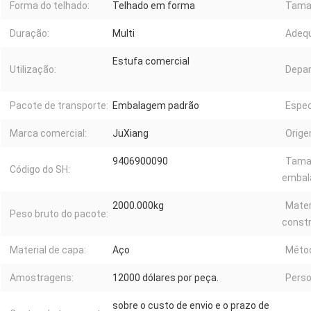
Forma do telhado:
Telhado em forma
Tama
Duração:
Multi
Adeq
Estufa comercial
Utilização:
Depa
Pacote de transporte:
Embalagem padrão
Espec
Marca comercial:
JuXiang
Orige
9406900090
Tama
Código do SH:
embal
2000.000kg
Mater
Peso bruto do pacote:
const
Material de capa:
Aço
Métod
Amostragens:
12000 dólares por peça.
Perso
sobre o custo de envio e o prazo de