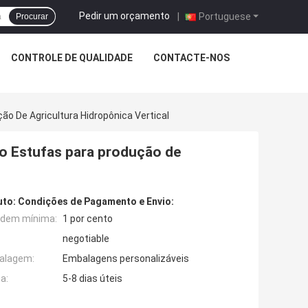
Pedir um orçamento
|
Portuguese
Procurar
CONTROLE DE QUALIDADE
CONTACTE-NOS
o De Agricultura Hidropônica Vertical
ço Estufas para produção de
uto:
Condições de Pagamento e Envio:
rdem mínima:
1 por cento
negotiable
alagem:
Embalagens personalizáveis
a:
5-8 dias úteis