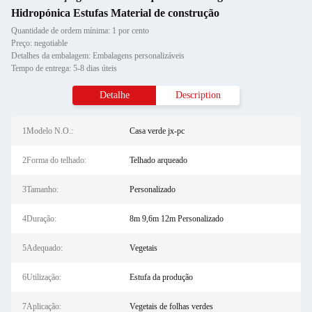
Hidropónica Estufas Material de construção
Quantidade de ordem mínima: 1 por cento
Preço: negotiable
Detalhes da embalagem: Embalagens personalizáveis
Tempo de entrega: 5-8 dias úteis
Detalhe
Description
1Modelo N.O.:
Casa verde jx-pc
2Forma do telhado:
Telhado arqueado
3Tamanho:
Personalizado
4Duração:
8m 9,6m 12m Personalizado
5Adequado:
Vegetais
6Utilização:
Estufa da produção
7Aplicação:
Vegetais de folhas verdes