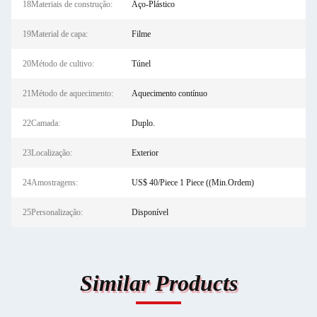
18Materiais de construção:
Aço-Plástico
19Material de capa:
Filme
20Método de cultivo:
Túnel
21Método de aquecimento:
Aquecimento contínuo
22Camada:
Duplo.
23Localização:
Exterior
24Amostragens:
US$ 40/Piece 1 Piece ((Min.Ordem)
25Personalização:
Disponível
Similar Products