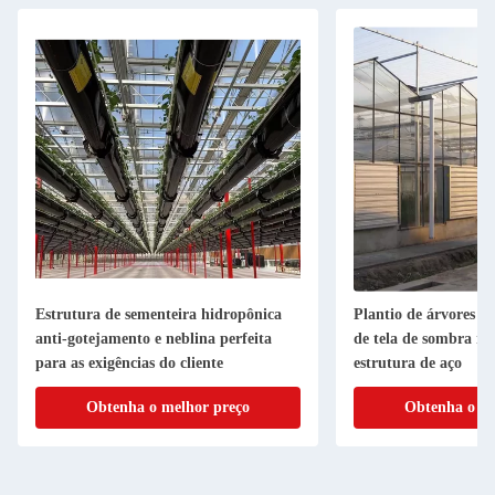
Estrutura de sementeira hidropônica
Plantio de árvores de
anti-gotejamento e neblina perfeita
de tela de sombra mú
para as exigências do cliente
estrutura de aço
Obtenha o melhor preço
Obtenha o me