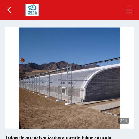
2
/
6
Tubos de aço galvanizados a quente Filme agrícola