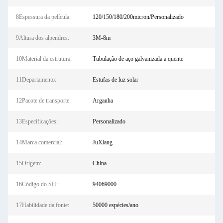
8Espessura da película:
120/150/180/200micron/Personalizado
9Altura dos alpendres:
3M-8m
10Material da estrutura:
Tubulação de aço galvanizada a quente
11Departamento:
Estufas de luz solar
12Pacote de transporte:
Arganha
13Especificações:
Personalizado
14Marca comercial:
JuXiang
15Origem:
China
16Código do SH:
94069000
17Habilidade da fonte:
50000 espécies/ano