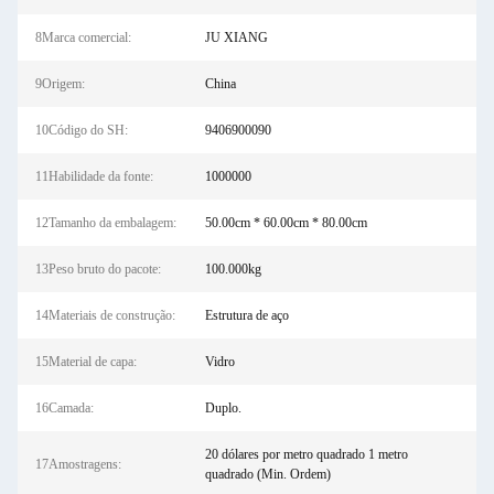
8Marca comercial:
JU XIANG
9Origem:
China
10Código do SH:
9406900090
11Habilidade da fonte:
1000000
12Tamanho da embalagem:
50.00cm * 60.00cm * 80.00cm
13Peso bruto do pacote:
100.000kg
14Materiais de construção:
Estrutura de aço
15Material de capa:
Vidro
16Camada:
Duplo.
20 dólares por metro quadrado 1 metro
17Amostragens:
quadrado (Min. Ordem)