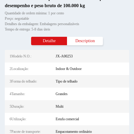
desempenho e peso bruto de 100.000 kg
Quantidade de ordem mínima: 1 por cento
Preço: negotiable
Detalhes da embalagem: Embalagens personalizáveis
Tempo de entrega: 5-8 dias úteis
Detalhe
Description
1Modelo N.O.:
JX-A00253
2Localização:
Indoor & Outdoor
3Forma do telhado:
Tipo de telhado
4Tamanho:
Grandes
5Duração:
Multi
6Utilização:
Estufa comercial
7Pacote de transporte:
Empacotamento ordinário