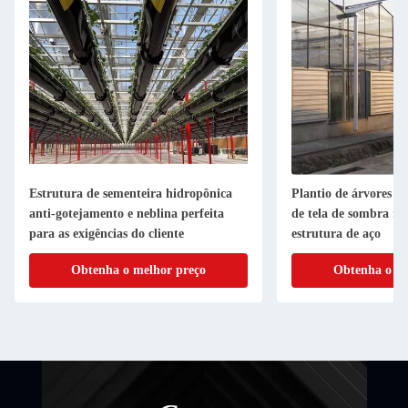
Estrutura de sementeira hidropônica
Plantio de árvores de
anti-gotejamento e neblina perfeita
de tela de sombra mú
para as exigências do cliente
estrutura de aço
Obtenha o melhor preço
Obtenha o me