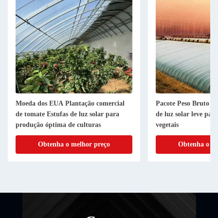
Moeda dos EUA Plantação comercial
Pacote Peso Bruto 20
de tomate Estufas de luz solar para
de luz solar leve para
produção óptima de culturas
vegetais
Obtenha o melhor preço
Obtenha o me