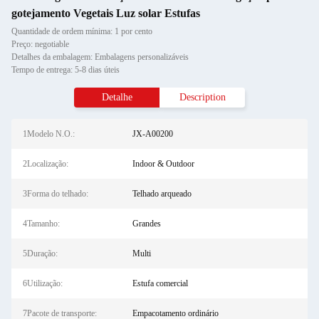
gotejamento Vegetais Luz solar Estufas
Quantidade de ordem mínima: 1 por cento
Preço: negotiable
Detalhes da embalagem: Embalagens personalizáveis
Tempo de entrega: 5-8 dias úteis
Detalhe
Description
1Modelo N.O.:
JX-A00200
2Localização:
Indoor & Outdoor
3Forma do telhado:
Telhado arqueado
4Tamanho:
Grandes
5Duração:
Multi
6Utilização:
Estufa comercial
7Pacote de transporte:
Empacotamento ordinário