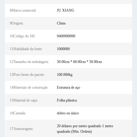
8Marca comercial:
JU XIANG
9Origem:
China
10Código do SH:
9406900090
11Habilidade da fonte:
1000000
12Tamanho da embalagem:
50.00cm * 60.00cm * 50.00cm
13Peso bruto do pacote:
100.000kg
14Materiais de construção:
Estrutura de aço
15Material de capa:
Folha plástica
16Camada:
dobro ou único
20 dólares por metro quadrado 1 metro
17Amostragens:
quadrado (Min. Ordem)